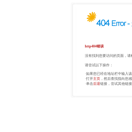
http404错误
没有找到您要访问的页面，请检
请尝试以下操作：
·如果您已经在地址栏中输入
·打开
主页
，然后查找指向您感
·单击
后退
链接，尝试其他链接