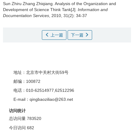
Sun Zhiru Zhang Zhiqiang.
Analysis of the Organization and
Development of Science Think Tank[J].
Information and
Documentation Services
, 2010, 31(2): 34-37
上一篇
下一篇
地址：北京市中关村大街59号
邮编：100872
电话：010-62514977,62512296
E-mail：qingbaoziliao@263.net
访问统计
总访问量
783520
今日访问
682