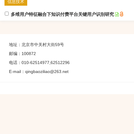
信息技术
多维用户特征融合下知识付费平台关键用户识别研究
时笑, 吴含语, 余婷, 胡磊
2026, 47(4): 65-74.
https://doi.org/10.12154/j.qbzlgz.2026.04.0
摘要
(
45
)
PDF全文
(
29
)
地址：北京市中关村大街59号
邮编：100872
硕博之声
电话：010-62514977,62512296
算法采纳的行为生成机制：影响因素识别与理论模型构建
E-mail：qingbaoziliao@263.net
龙志奇, 郭子妍
2026, 47(4): 75-83.
https://doi.org/10.12154/j.qbzlgz.2026.04.0
摘要
(
49
)
PDF全文
(
39
)
学术选题中生成式人工智能的角色谱系与动态演进
王馨悦, 刘畅
2026, 47(4): 84-93.
https://doi.org/10.12154/j.qbzlgz.2026.04.0