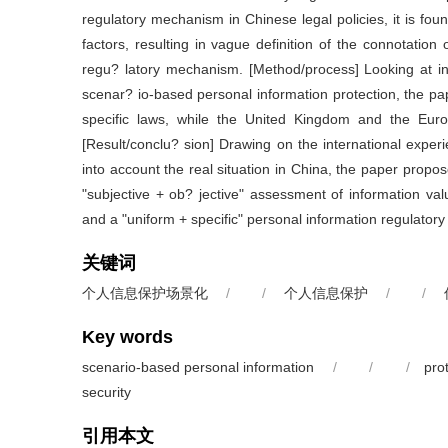
regulatory mechanism in Chinese legal policies, it is fou
factors, resulting in vague definition of the connotatio
regu? latory mechanism. [Method/process] Looking at int
scenar? io-based personal information protection, the pa
specific laws, while the United Kingdom and the Eur
[Result/conclu? sion] Drawing on the international exper
into account the real situation in China, the paper propose
"subjective + ob? jective" assessment of information valu
and a "uniform + specific" personal information regulato
关键词
个人信息保护场景化
/
/
个人信息保护
/
/
Key words
scenario-based personal information
/
/
/
pro
security
引用本文