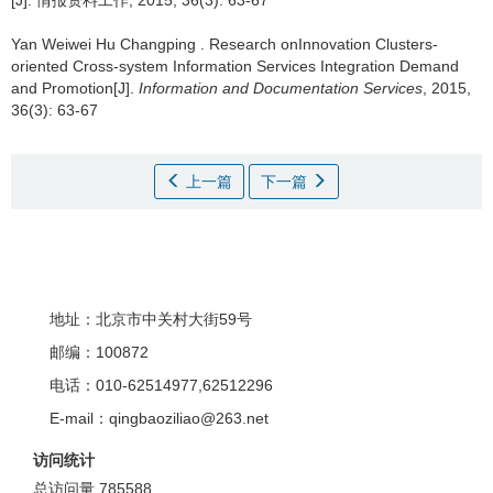
[J]. 情报资料工作, 2015, 36(3): 63-67
Yan Weiwei Hu Changping .
Research onInnovation Clusters-
oriented Cross-system Information Services Integration Demand
and Promotion[J].
Information and Documentation Services
, 2015,
36(3): 63-67
上一篇
下一篇
地址：北京市中关村大街59号
邮编：100872
电话：010-62514977,62512296
E-mail：qingbaoziliao@263.net
访问统计
总访问量
785588