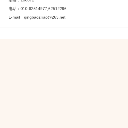
邮编：100872
电话：010-62514977,62512296
E-mail：qingbaoziliao@263.net