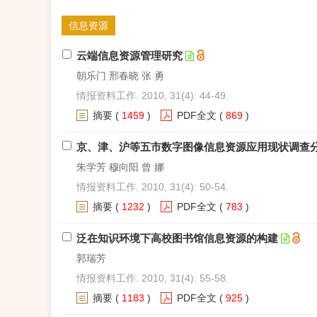
信息资源
云端信息资源管理研究
朝乐门 邢春晓 张 勇
情报资料工作. 2010, 31(4): 44-49.
摘要
(
1459
)
PDF全文
(
869
)
京、津、沪等五市数字图像信息资源应用现状调查
朱学芳 穆向阳 曾 娜
情报资料工作. 2010, 31(4): 50-54.
摘要
(
1232
)
PDF全文
(
783
)
泛在知识环境下高校图书馆信息资源的构建
郭瑞芳
情报资料工作. 2010, 31(4): 55-58.
摘要
(
1183
)
PDF全文
(
925
)