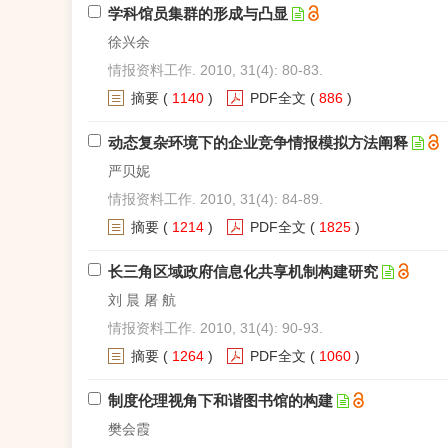
学科馆员集群的形成与凸显
徐兴余
情报资料工作. 2010, 31(4): 80-83.
摘要
(
1140
)
PDF全文
(
886
)
动态复杂环境下的企业竞争情报模拟方法阐释
严贝妮
情报资料工作. 2010, 31(4): 84-89.
摘要
(
1214
)
PDF全文
(
1825
)
长三角区域政府信息化共享机制构建研究
刘 晨 屠 航
情报资料工作. 2010, 31(4): 90-93.
摘要
(
1264
)
PDF全文
(
1060
)
制度伦理视角下和谐图书馆的构建
樊会霞