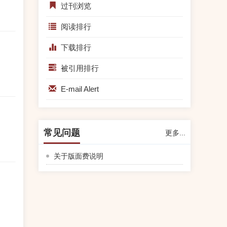
第六届中国学术评价高峰论坛直播公告
过刊浏览
（改为线上会议）
阅读排行
2022-11-29
第六届中国学术评价高峰论坛（2022 北
下载排行
京）第二轮报名通知（会议时间调整、京
被引用排行
外嘉宾线上参会）
2022-11-02
E-mail Alert
第六届中国学术评价高峰论坛（2022 北
京）报名通知
2022-10-27
常见问题
更多...
编辑部放暑假通知
关于版面费说明
2022-07-28
《情报资料工作》2022年选题指南
2022-01-05
中国社会科学院图书馆2022年度第一批